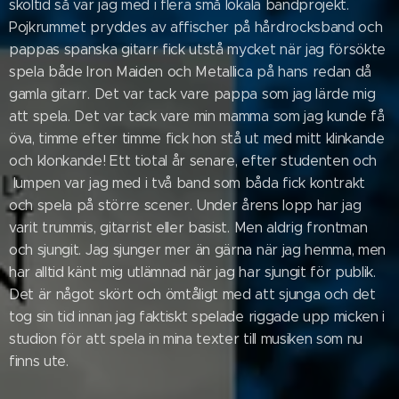
skoltid så var jag med i flera små lokala bandprojekt.
Pojkrummet pryddes av affischer på hårdrocksband och
pappas spanska gitarr fick utstå mycket när jag försökte
spela både Iron Maiden och Metallica på hans redan då
gamla gitarr. Det var tack vare pappa som jag lärde mig
att spela. Det var tack vare min mamma som jag kunde få
öva, timme efter timme fick hon stå ut med mitt klinkande
och klonkande! Ett tiotal år senare, efter studenten och
lumpen var jag med i två band som båda fick kontrakt
och spela på större scener. Under årens lopp har jag
varit trummis, gitarrist eller basist. Men aldrig frontman
och sjungit. Jag sjunger mer än gärna när jag hemma, men
har alltid känt mig utlämnad när jag har sjungit för publik.
Det är något skört och ömtåligt med att sjunga och det
tog sin tid innan jag faktiskt spelade riggade upp micken i
studion för att spela in mina texter till musiken som nu
finns ute.