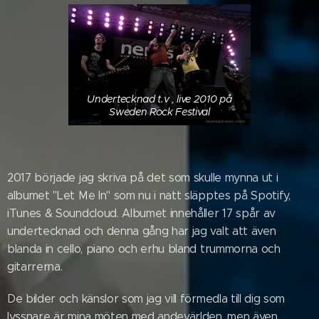
Undertecknad t.v , live 2010 på
Sweden Rock Festival
2017 började jag skriva på det som skulle mynna ut i
albumet "Let Me In" som nu i natt släpptes på Spotify,
iTunes & Soundcloud. Albumet innehåller 17 spår av
undertecknad och denna gång har jag valt att även
blanda in cello, piano och erhu bland trummorna och
gitarrerna.
De bilder och känslor som jag vill förmedla till dig som
lyssnare är mina möten med andevärlden, men även