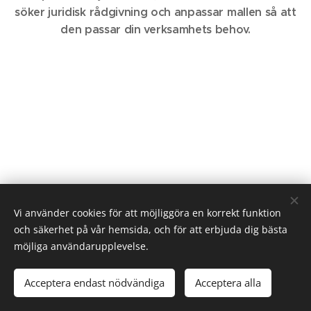
söker juridisk rådgivning och anpassar mallen så att
den passar din verksamhets behov.
Vi använder cookies för att möjliggöra en korrekt funktion
och säkerhet på vår hemsida, och för att erbjuda dig bästa
möjliga användarupplevelse.
Medium Andreas
2025 | Andreas Österlund AB
Österlund
Acceptera endast nödvändiga
Acceptera alla
Stockholm
Cookies